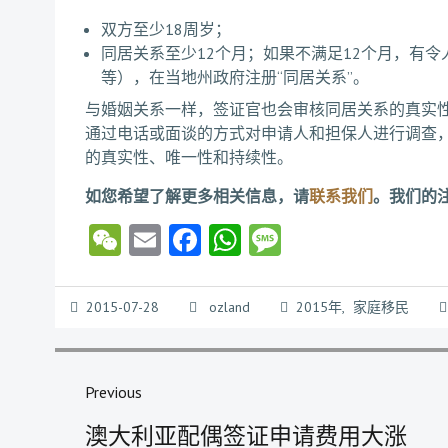
双方至少18周岁；
同居关系至少12个月；如果不满足12个月，有
等），在当地州政府注册“同居关系”。
与婚姻关系一样，签证官也会审核同居关系的真实
通过电话或面谈的方式对申请人和担保人进行调查
的真实性、唯一性和持续性。
如您希望了解更多相关信息，请
联系我们
。我们的
WeChat
Email
Facebook
WhatsApp
Message
2015-07-28
ozland
2015年
,
家庭移民
文
章
Previous
Previous
导
澳大利亚配偶签证申请费用大涨
post: