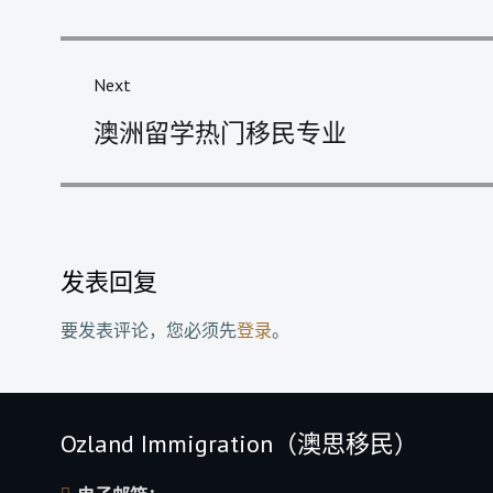
航
Next
Next
澳洲留学热门移民专业
post:
发表回复
要发表评论，您必须先
登录
。
Ozland Immigration（澳思移民）