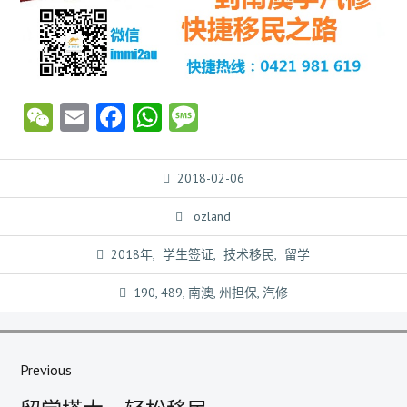
WeChat
Email
Facebook
WhatsApp
Message
2018-02-06
ozland
2018年
,
学生签证
,
技术移民
,
留学
190
,
489
,
南澳
,
州担保
,
汽修
文
章
Previous
导
Previous
航