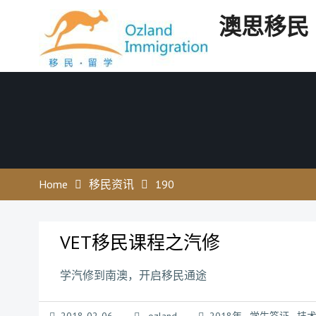
Skip
澳思移民
to
content
Home
移民资讯
190
VET移民课程之汽修
学汽修到南澳，开启移民通途