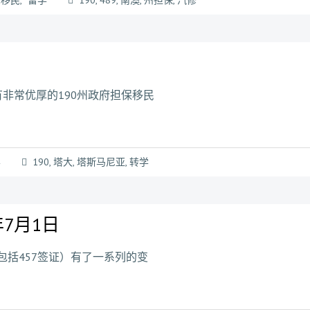
术移民
,
留学
190
,
489
,
南澳
,
州担保
,
汽修
有非常优厚的190州政府担保移民
学
190
,
塔大
,
塔斯马尼亚
,
转学
年7月1日
包括457签证）有了一系列的变