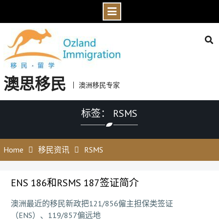
Skip
to
content
澳思移民
澳洲移民专家
标签： RSMS
Home
移民资讯
RSMS
ENS 186和RSMS 187签证简介
澳洲最近的移民新政把121/856僱主担保类签证
（ENS）、119/857偏远地